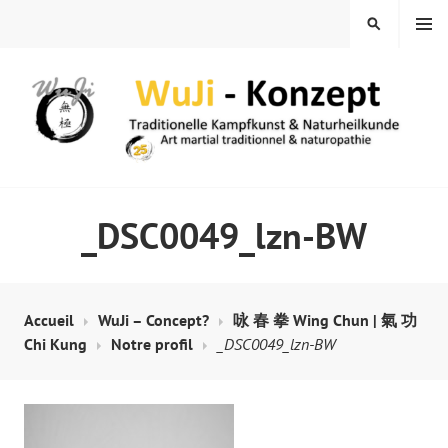
Skip
MENU
SEARCH
to
content
WUJI – ZENTRUM
_DSC0049_lzn-BW
Accueil
WuJi – Concept?
咏 春 拳 Wing Chun | 氣 功
Chi Kung
Notre profil
_DSC0049_lzn-BW