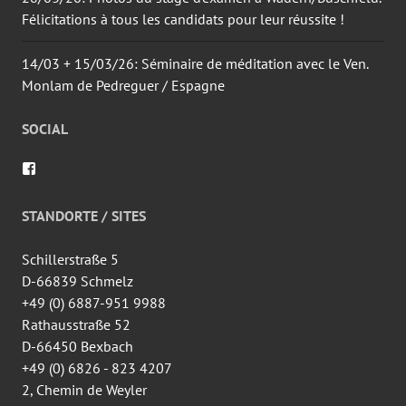
Félicitations à tous les candidats pour leur réussite !
14/03 + 15/03/26: Séminaire de méditation avec le Ven.
Monlam de Pedreguer / Espagne
SOCIAL
Voir
le
profil
de
STANDORTE / SITES
wingtsun.arlon
sur
Facebook
Schillerstraße 5
D-66839 Schmelz
+49 (0) 6887-951 9988
Rathausstraße 52
D-66450 Bexbach
+49 (0) 6826 - 823 4207
2, Chemin de Weyler