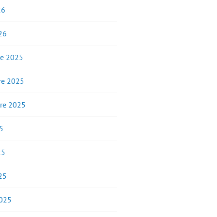
26
26
e 2025
e 2025
re 2025
5
25
25
2025