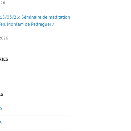
2026
15/03/26: Séminaire de méditation
Ven. Monlam de Pedreguer /
 2026
RIES
ES
6
6