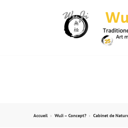
Skip
to
content
WUJI – ZENTR
Accueil
WuJi – Concept?
Cabinet de Natur