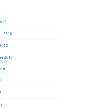
19
2019
e 2018
 2018
re 2018
2018
8
8
18