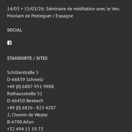
14/03 + 15/03/26: Séminaire de méditation avec le Ven.
Monlam de Pedreguer / Espagne
SOCIAL
Voir
le
profil
de
STANDORTE / SITES
wingtsun.arlon
sur
Facebook
Schillerstraße 5
D-66839 Schmelz
+49 (0) 6887-951 9988
Rathausstraße 52
D-66450 Bexbach
+49 (0) 6826 - 823 4207
2, Chemin de Weyler
B-6700 Arlon
+32 494 15 19 73