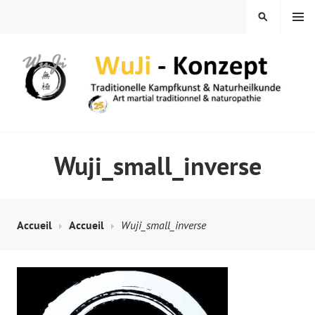
Skip
MENU
SEARCH
to
content
WUJI – ZENTRUM
Wuji_small_inverse
Accueil
Accueil
Wuji_small_inverse