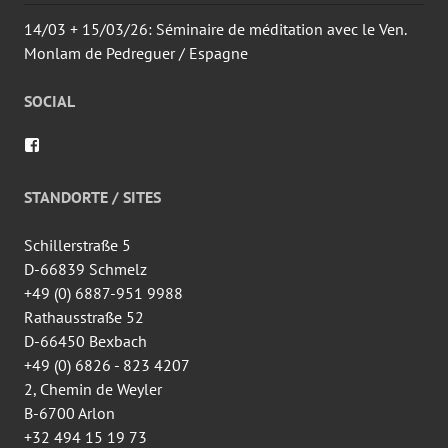
14/03 + 15/03/26: Séminaire de méditation avec le Ven.
Monlam de Pedreguer / Espagne
SOCIAL
Voir
le
profil
de
STANDORTE / SITES
wingtsun.arlon
sur
Facebook
Schillerstraße 5
D-66839 Schmelz
+49 (0) 6887-951 9988
Rathausstraße 52
D-66450 Bexbach
+49 (0) 6826 - 823 4207
2, Chemin de Weyler
B-6700 Arlon
+32 494 15 19 73