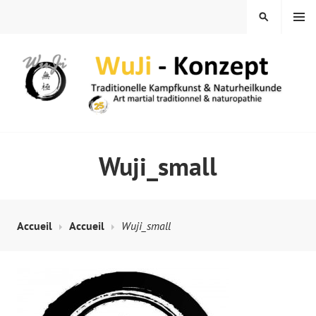
Skip
MENU
SEARCH
to
content
WUJI – ZENTRUM
Wuji_small
Accueil
Accueil
Wuji_small