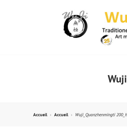
Skip
to
content
WUJI – ZENTR
Wuj
Accueil
Accueil
Wuji_Quanzhenmingti 200_h