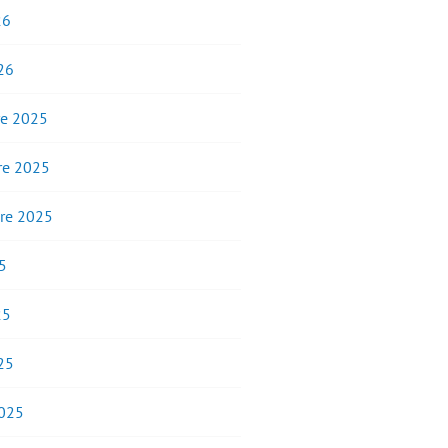
26
26
e 2025
e 2025
re 2025
5
25
25
2025