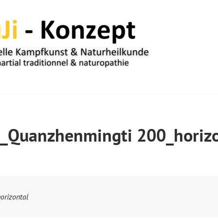
UM
i_Quanzhenmingti 200_horizo
orizontal