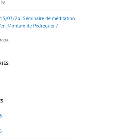
2026
15/03/26: Séminaire de méditation
Ven. Monlam de Pedreguer /
 2026
RIES
ES
6
6