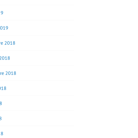
19
2019
e 2018
 2018
re 2018
2018
8
8
18