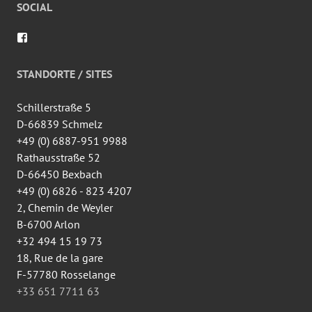
SOCIAL
Voir
le
profil
de
STANDORTE / SITES
wingtsun.arlon
sur
Facebook
Schillerstraße 5
D-66839 Schmelz
+49 (0) 6887-951 9988
Rathausstraße 52
D-66450 Bexbach
+49 (0) 6826 - 823 4207
2, Chemin de Weyler
B-6700 Arlon
+32 494 15 19 73
18, Rue de la gare
F-57780 Rosselange
+33 651 7711 63