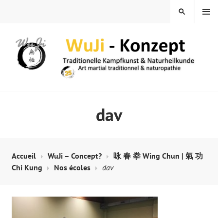
Skip
MENU
SEARCH
to
content
WUJI – ZENTRUM
dav
Accueil
WuJi – Concept?
咏 春 拳 Wing Chun | 氣 功
Chi Kung
Nos écoles
dav