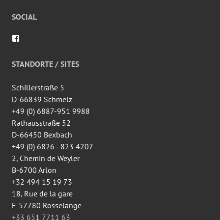
SOCIAL
Voir
le
profil
de
STANDORTE / SITES
wingtsun.arlon
sur
Facebook
Schillerstraße 5
D-66839 Schmelz
+49 (0) 6887-951 9988
Rathausstraße 52
D-66450 Bexbach
+49 (0) 6826 - 823 4207
2, Chemin de Weyler
B-6700 Arlon
+32 494 15 19 73
18, Rue de la gare
F-57780 Rosselange
+33 651 7711 63