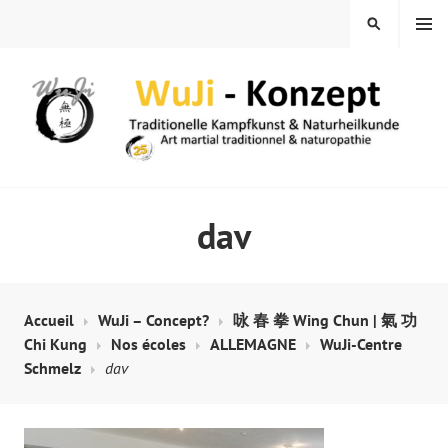
Skip
MENU
SEARCH
to
content
WUJI – ZENTRUM
dav
Accueil
WuJi – Concept?
咏 春 拳 Wing Chun | 氣 功
Chi Kung
Nos écoles
ALLEMAGNE
WuJi-Centre
Schmelz
dav