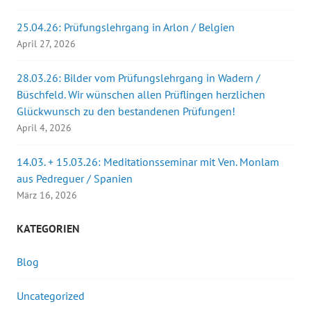
e
ö
f
25.04.26: Prüfungslehrgang in Arlon / Belgien
f
April 27, 2026
n
e
t
)
28.03.26: Bilder vom Prüfungslehrgang in Wadern /
Büschfeld. Wir wünschen allen Prüflingen herzlichen
Glückwunsch zu den bestandenen Prüfungen!
April 4, 2026
14.03. + 15.03.26: Meditationsseminar mit Ven. Monlam
aus Pedreguer / Spanien
März 16, 2026
KATEGORIEN
Blog
Uncategorized