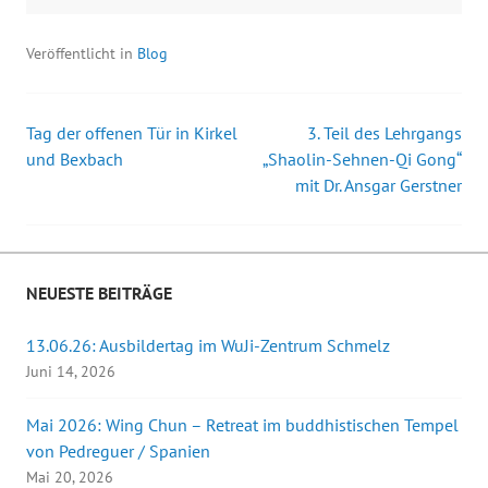
i
r
r
F
n
d
E
e
n
i
-
n
e
n
M
s
Veröffentlicht in
Blog
u
n
a
t
e
e
i
e
m
u
l
r
F
e
z
g
e
m
u
e
Tag der offenen Tür in Kirkel
n
F
s
ö
3. Teil des Lehrgangs
Beitrags-
s
e
e
f
und Bexbach
„Shaolin-Sehnen-Qi Gong“
t
n
n
f
e
s
d
n
mit Dr. Ansgar Gerstner
Navigation
r
t
e
e
g
e
n
t
e
r
(
)
ö
g
W
f
e
i
f
ö
r
n
f
d
e
f
i
NEUESTE BEITRÄGE
t
n
n
)
e
n
t
e
13.06.26: Ausbildertag im WuJi-Zentrum Schmelz
)
u
e
Juni 14, 2026
m
F
e
n
Mai 2026: Wing Chun – Retreat im buddhistischen Tempel
s
t
von Pedreguer / Spanien
e
r
Mai 20, 2026
g