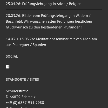
25.04.26: Prüfungslehrgang in Arlon / Belgien
28.03.26: Bilder vom Prüfungslehrgang in Wadern /
Büschfeld. Wir wünschen allen Prüflingen herzlichen
Glückwunsch zu den bestandenen Prüfungen!
14.03. + 15.03.26: Meditationsseminar mit Ven. Monlam
aus Pedreguer / Spanien
SOCIAL
Profil
von
wingtsun.arlon
auf
STANDORTE / SITES
Facebook
anzeigen
Schillerstraße 5
D-66839 Schmelz
+49 (0) 6887-951 9988