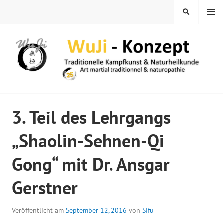
Springe
MENÜ
SUCHEN
zum
Inhalt
WUJI – ZENTRUM
3. Teil des Lehrgangs
„Shaolin-Sehnen-Qi
Gong“ mit Dr. Ansgar
Gerstner
Veröffentlicht am
September 12, 2016
von
Sifu