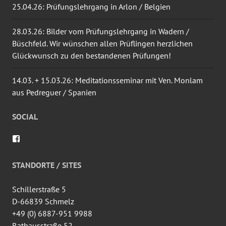
25.04.26: Prüfungslehrgang in Arlon / Belgien
28.03.26: Bilder vom Prüfungslehrgang in Wadern /
Büschfeld. Wir wünschen allen Prüflingen herzlichen
Glückwunsch zu den bestandenen Prüfungen!
14.03. + 15.03.26: Meditationsseminar mit Ven. Monlam
aus Pedreguer / Spanien
SOCIAL
Profil
von
wingtsun.arlon
auf
STANDORTE / SITES
Facebook
anzeigen
Schillerstraße 5
D-66839 Schmelz
+49 (0) 6887-951 9988
Rathausstraße 52