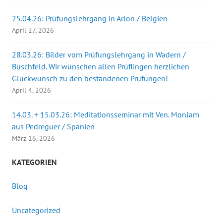
r
g
e
25.04.26: Prüfungslehrgang in Arlon / Belgien
ö
f
April 27, 2026
f
n
e
28.03.26: Bilder vom Prüfungslehrgang in Wadern /
t
)
Büschfeld. Wir wünschen allen Prüflingen herzlichen
Glückwunsch zu den bestandenen Prüfungen!
April 4, 2026
14.03. + 15.03.26: Meditationsseminar mit Ven. Monlam
aus Pedreguer / Spanien
März 16, 2026
KATEGORIEN
Blog
Uncategorized