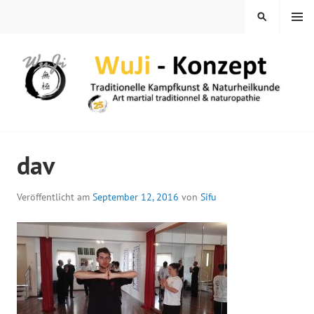
Springe
MENÜ
SUCHEN
zum
Inhalt
WUJI – ZENTRUM
dav
Veröffentlicht am
September 12, 2016
von
Sifu