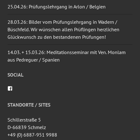
25.04.26: Prüfungslehrgang in Arlon / Belgien
28.03.26: Bilder vom Prüfungslehrgang in Wadern /
Büschfeld. Wir wünschen allen Prüflingen herzlichen
Glückwunsch zu den bestandenen Prüfungen!
14.03. + 15.03.26: Meditationsseminar mit Ven. Monlam
aus Pedreguer / Spanien
SOCIAL
Profil
von
wingtsun.arlon
auf
STANDORTE / SITES
Facebook
anzeigen
Schillerstraße 5
D-66839 Schmelz
+49 (0) 6887-951 9988