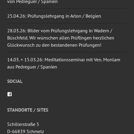
von Pedreguer / Spanien
25.04.26: Prüfungslehrgang in Arlon / Belgien
28.03.26: Bilder vom Prüfungslehrgang in Wadern /
Büschfeld. Wir wünschen allen Prüflingen herzlichen
Glückwunsch zu den bestandenen Prüfungen!
14.03. + 15.03.26: Meditationsseminar mit Ven. Monlam
aus Pedreguer / Spanien
SOCIAL
Profil
von
wingtsun.arlon
auf
STANDORTE / SITES
Facebook
anzeigen
Schillerstraße 5
D-66839 Schmelz