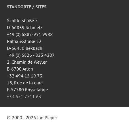
wingtsun.arlon
auf
STANDORTE / SITES
Facebook
anzeigen
Schillerstraße 5
D-66839 Schmelz
+49 (0) 6887-951 9988
Rathausstraße 52
D-66450 Bexbach
+49 (0) 6826 - 823 4207
2, Chemin de Weyler
B-6700 Arlon
+32 494 15 19 73
18, Rue de la gare
F-57780 Rosselange
+33 651 7711 63
© 2000 - 2026 Jan Pieper