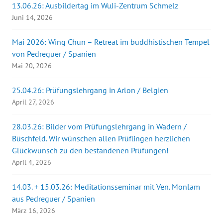
13.06.26: Ausbildertag im WuJi-Zentrum Schmelz
m
F
Juni 14, 2026
e
n
s
t
Mai 2026: Wing Chun – Retreat im buddhistischen Tempel
e
r
von Pedreguer / Spanien
g
e
Mai 20, 2026
ö
f
f
25.04.26: Prüfungslehrgang in Arlon / Belgien
n
e
April 27, 2026
t
)
28.03.26: Bilder vom Prüfungslehrgang in Wadern /
Büschfeld. Wir wünschen allen Prüflingen herzlichen
Glückwunsch zu den bestandenen Prüfungen!
April 4, 2026
14.03. + 15.03.26: Meditationsseminar mit Ven. Monlam
aus Pedreguer / Spanien
März 16, 2026