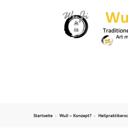
Springe
zum
Inhalt
WUJI – ZENTR
Startseite
WuJi – Konzept?
Heilpraktikers