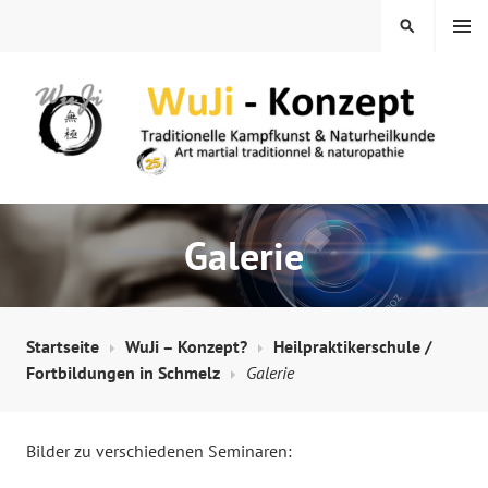
Springe
MENÜ
SUCHEN
zum
Inhalt
WUJI – ZENTRUM
Galerie
Startseite
WuJi – Konzept?
Heilpraktikerschule /
Fortbildungen in Schmelz
Galerie
Bilder zu verschiedenen Seminaren: