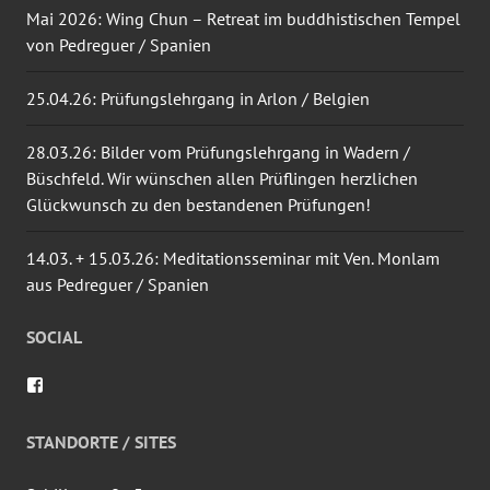
Mai 2026: Wing Chun – Retreat im buddhistischen Tempel
von Pedreguer / Spanien
25.04.26: Prüfungslehrgang in Arlon / Belgien
28.03.26: Bilder vom Prüfungslehrgang in Wadern /
Büschfeld. Wir wünschen allen Prüflingen herzlichen
Glückwunsch zu den bestandenen Prüfungen!
14.03. + 15.03.26: Meditationsseminar mit Ven. Monlam
aus Pedreguer / Spanien
SOCIAL
Profil
von
wingtsun.arlon
auf
STANDORTE / SITES
Facebook
anzeigen