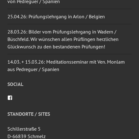
von Pedreguer / Spanien
25.04.26: Prüfungslehrgang in Arlon / Belgien
28.03.26: Bilder vom Prüfungslehrgang in Wadern /
Büschfeld. Wir wünschen allen Prüflingen herzlichen
Glückwunsch zu den bestandenen Prüfungen!
14.03. + 15.03.26: Meditationsseminar mit Ven. Monlam
aus Pedreguer / Spanien
SOCIAL
Profil
von
wingtsun.arlon
auf
STANDORTE / SITES
Facebook
anzeigen
Schillerstraße 5
D-66839 Schmelz