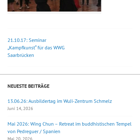
21.10.17: Seminar
Beitrags-
„Kampfkunst“ für das WWG
Saarbrücken
Navigation
NEUESTE BEITRÄGE
13.06.26: Ausbildertag im WuJi-Zentrum Schmelz
Juni 14, 2026
Mai 2026: Wing Chun – Retreat im buddhistischen Tempel
von Pedreguer / Spanien
Mai 20, 2026