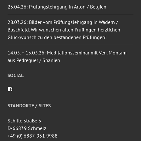
25.04.26: Prüfungslehrgang in Arlon / Belgien
28.03.26: Bilder vom Prüfungslehrgang in Wadern /
Büschfeld. Wir wünschen allen Prüflingen herzlichen
Glückwunsch zu den bestandenen Prüfungen!
14.03. + 15.03.26: Meditationsseminar mit Ven. Monlam
aus Pedreguer / Spanien
SOCIAL
Profil
von
wingtsun.arlon
auf
STANDORTE / SITES
Facebook
anzeigen
Schillerstraße 5
D-66839 Schmelz
+49 (0) 6887-951 9988