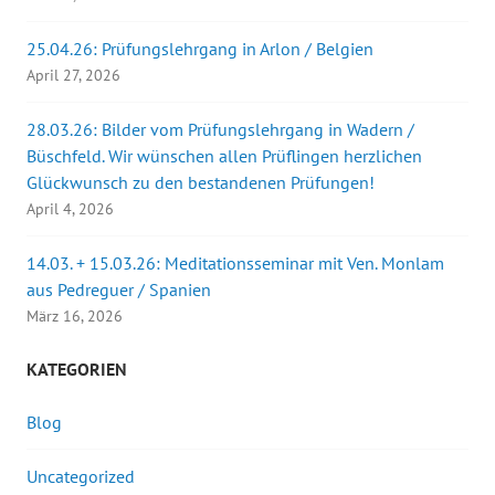
e
r
g
e
25.04.26: Prüfungslehrgang in Arlon / Belgien
ö
f
April 27, 2026
f
n
e
28.03.26: Bilder vom Prüfungslehrgang in Wadern /
t
)
Büschfeld. Wir wünschen allen Prüflingen herzlichen
Glückwunsch zu den bestandenen Prüfungen!
April 4, 2026
14.03. + 15.03.26: Meditationsseminar mit Ven. Monlam
aus Pedreguer / Spanien
März 16, 2026
KATEGORIEN
Blog
Uncategorized