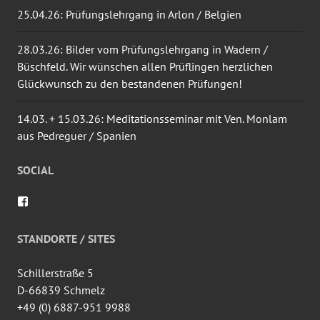
25.04.26: Prüfungslehrgang in Arlon / Belgien
28.03.26: Bilder vom Prüfungslehrgang in Wadern /
Büschfeld. Wir wünschen allen Prüflingen herzlichen
Glückwunsch zu den bestandenen Prüfungen!
14.03. + 15.03.26: Meditationsseminar mit Ven. Monlam
aus Pedreguer / Spanien
SOCIAL
Profil
von
wingtsun.arlon
auf
STANDORTE / SITES
Facebook
anzeigen
Schillerstraße 5
D-66839 Schmelz
+49 (0) 6887-951 9988