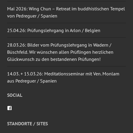
Mai 2026: Wing Chun – Retreat im buddhistischen Tempel
von Pedreguer / Spanien
25.04.26: Prüfungslehrgang in Arlon / Belgien
28.03.26: Bilder vom Prüfungslehrgang in Wadern /
Büschfeld. Wir wünschen allen Prüflingen herzlichen
Glückwunsch zu den bestandenen Prüfungen!
14.03. + 15.03.26: Meditationsseminar mit Ven. Monlam
aus Pedreguer / Spanien
SOCIAL
Profil
von
wingtsun.arlon
auf
STANDORTE / SITES
Facebook
anzeigen