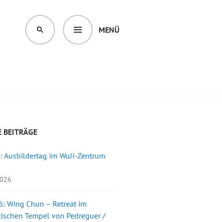
MENÜ
SUCHEN
 BEITRÄGE
: Ausbildertag im WuJi-Zentrum
2026
: Wing Chun – Retreat im
ischen Tempel von Pedreguer /