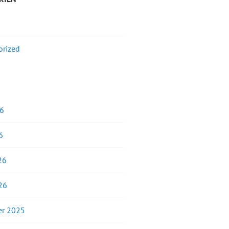
orized
26
6
26
26
r 2025