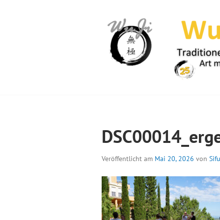
Springe
zum
Inhalt
WUJI – ZENTR
DSC00014_erge
Veröffentlicht am
Mai 20, 2026
von
Sif