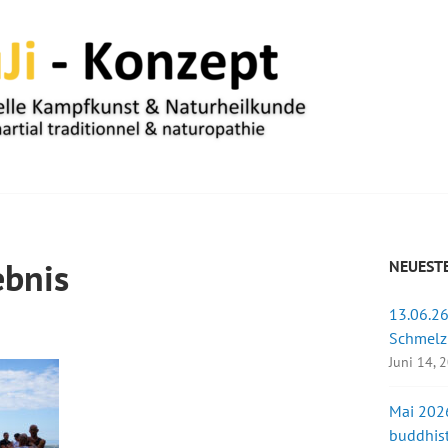
UM
bnis
NEUESTE
13.06.26
u
Schmelz
Juni 14, 
Mai 2026
buddhist