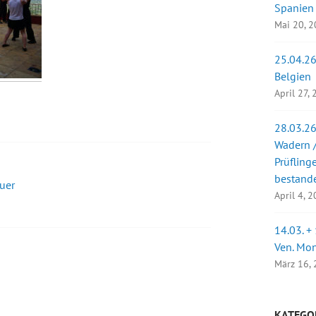
Spanien
Mai 20, 
25.04.26
Belgien
April 27,
28.03.26
Wadern /
Prüfling
bestand
uer
April 4, 
14.03. +
Ven. Mo
März 16,
KATEGO