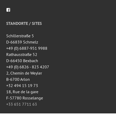
Profil
von
wingtsun.arlon
auf
STANDORTE / SITES
Facebook
anzeigen
Schillerstraße 5
D-66839 Schmelz
+49 (0) 6887-951 9988
Rathausstraße 52
D-66450 Bexbach
+49 (0) 6826 - 823 4207
2, Chemin de Weyler
B-6700 Arlon
+32 494 15 19 73
18, Rue de la gare
F-57780 Rosselange
+33 651 7711 63