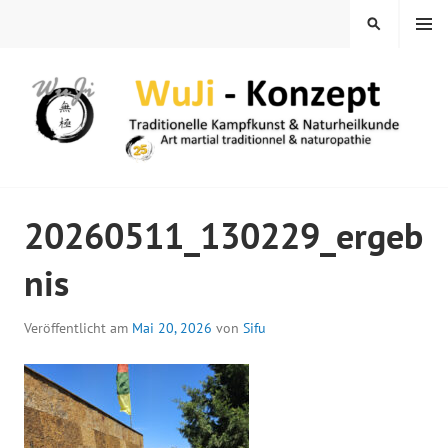
Springe
MENÜ
SUCHEN
zum
Inhalt
WUJI – ZENTRUM
20260511_130229_ergeb
nis
Veröffentlicht am
Mai 20, 2026
von
Sifu