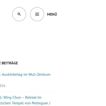
MENÜ
SUCHEN
 BEITRÄGE
: Ausbildertag im WuJi-Zentrum
2026
: Wing Chun – Retreat im
ischen Tempel von Pedreguer /