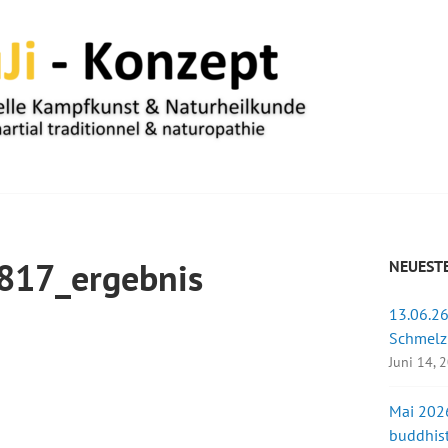
UM
17_ergebnis
NEUESTE
13.06.26
u
Schmelz
Juni 14, 
Mai 2026
buddhist