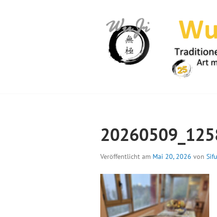
Springe
zum
Inhalt
WUJI – ZENTR
20260509_1258
Veröffentlicht am
Mai 20, 2026
von
Sif