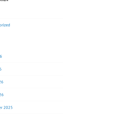
orized
26
6
26
26
r 2025