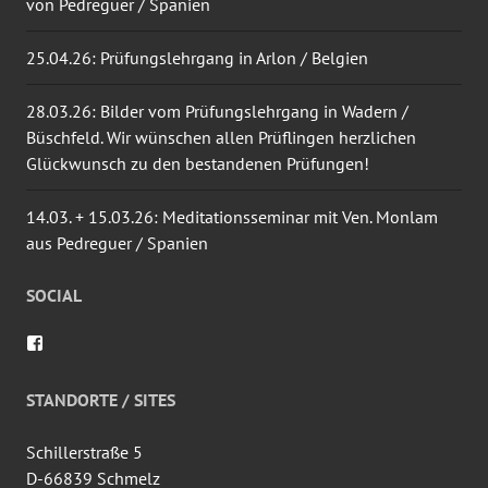
von Pedreguer / Spanien
25.04.26: Prüfungslehrgang in Arlon / Belgien
28.03.26: Bilder vom Prüfungslehrgang in Wadern /
Büschfeld. Wir wünschen allen Prüflingen herzlichen
Glückwunsch zu den bestandenen Prüfungen!
14.03. + 15.03.26: Meditationsseminar mit Ven. Monlam
aus Pedreguer / Spanien
SOCIAL
Profil
von
wingtsun.arlon
auf
STANDORTE / SITES
Facebook
anzeigen
Schillerstraße 5
D-66839 Schmelz