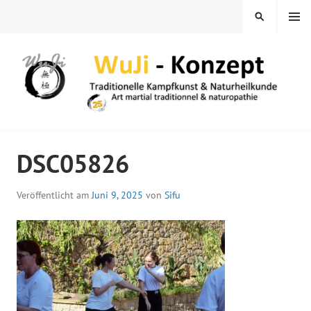
Springe
MENÜ
SUCHEN
zum
Inhalt
WUJI – ZENTRUM
DSC05826
Veröffentlicht am
Juni 9, 2025
von
Sifu