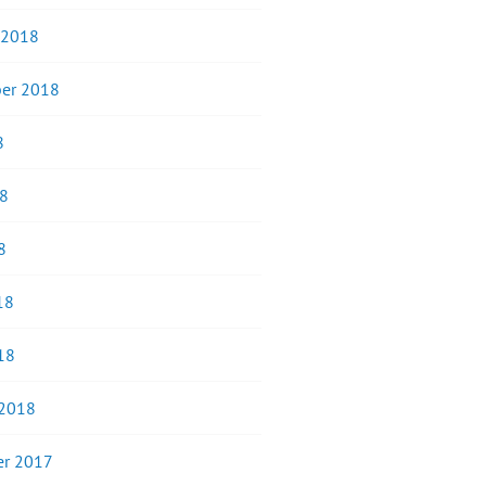
 2018
er 2018
8
18
8
18
18
 2018
r 2017