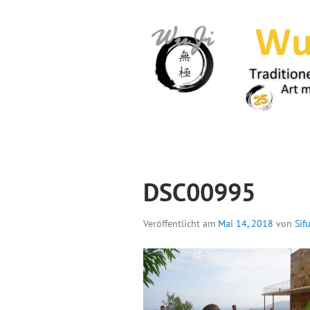
Springe
zum
Inhalt
WUJI – ZENTR
DSC00995
Veröffentlicht am
Mai 14, 2018
von
Sif