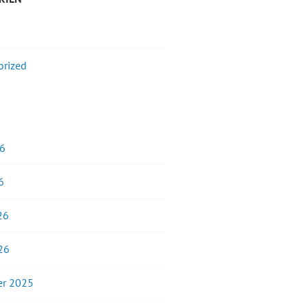
orized
26
6
26
26
r 2025