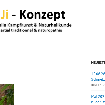
UM
NEUESTE
13.06.26
u
Schmelz
Juni 14, 
Mai 2026
buddhist