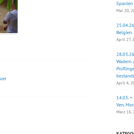
Spanien
Mai 20, 
25.04.26
Belgien
April 27,
28.03.26
Wadern /
Prüfling
bestand
uer
April 4, 
14.03. +
Ven. Mo
März 16,
KATEGO