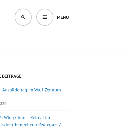
MENÜ
SUCHEN
 BEITRÄGE
: Ausbildertag im WuJi-Zentrum
2026
: Wing Chun – Retreat im
ischen Tempel von Pedreguer /