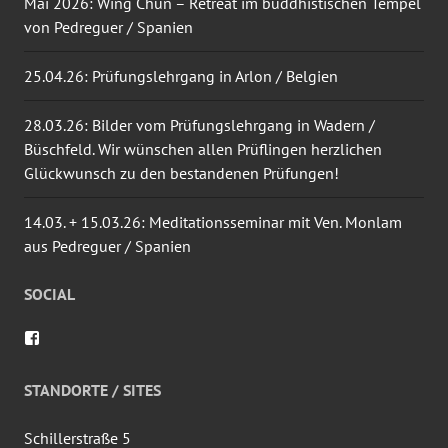
Mai 2026: Wing Chun – Retreat im buddhistischen Tempel
von Pedreguer / Spanien
25.04.26: Prüfungslehrgang in Arlon / Belgien
28.03.26: Bilder vom Prüfungslehrgang in Wadern /
Büschfeld. Wir wünschen allen Prüflingen herzlichen
Glückwunsch zu den bestandenen Prüfungen!
14.03. + 15.03.26: Meditationsseminar mit Ven. Monlam
aus Pedreguer / Spanien
SOCIAL
Profil
von
wingtsun.arlon
auf
STANDORTE / SITES
Facebook
anzeigen
Schillerstraße 5