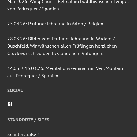
Mai 2026: Wing Chun – Retreat im buddhistischen Tempel
von Pedreguer / Spanien
25.04.26: Prüfungslehrgang in Arlon / Belgien
28.03.26: Bilder vom Prüfungslehrgang in Wadern /
Büschfeld. Wir wünschen allen Prüflingen herzlichen
Glückwunsch zu den bestandenen Prüfungen!
14.03. + 15.03.26: Meditationsseminar mit Ven. Monlam
aus Pedreguer / Spanien
SOCIAL
Profil
von
wingtsun.arlon
auf
STANDORTE / SITES
Facebook
anzeigen
Schillerstraße 5