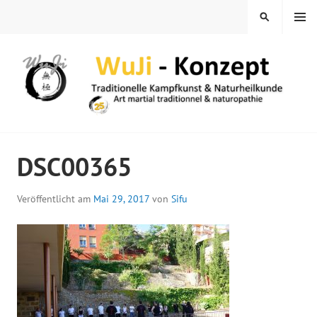
Springe
MENÜ
SUCHEN
zum
Inhalt
WUJI – ZENTRUM
DSC00365
Veröffentlicht am
Mai 29, 2017
von
Sifu