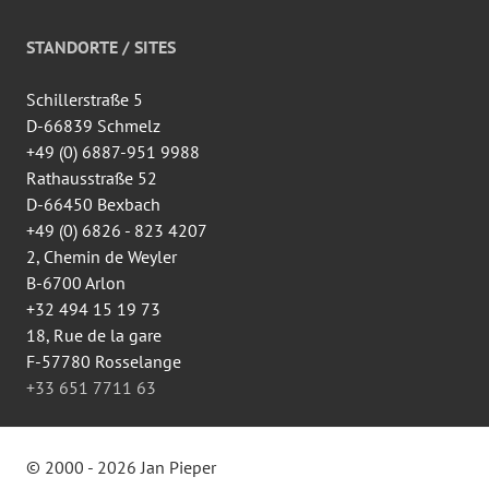
von
wingtsun.arlon
auf
STANDORTE / SITES
Facebook
anzeigen
Schillerstraße 5
D-66839 Schmelz
+49 (0) 6887-951 9988
Rathausstraße 52
D-66450 Bexbach
+49 (0) 6826 - 823 4207
2, Chemin de Weyler
B-6700 Arlon
+32 494 15 19 73
18, Rue de la gare
F-57780 Rosselange
+33 651 7711 63
© 2000 - 2026 Jan Pieper