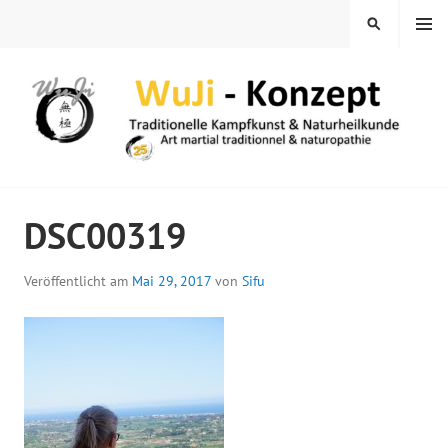
Springe
MENÜ
SUCHEN
zum
Inhalt
WUJI – ZENTRUM
DSC00319
Veröffentlicht am
Mai 29, 2017
von
Sifu