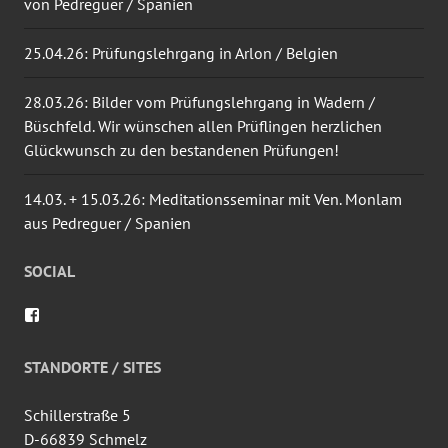
von Pedreguer / Spanien
25.04.26: Prüfungslehrgang in Arlon / Belgien
28.03.26: Bilder vom Prüfungslehrgang in Wadern /
Büschfeld. Wir wünschen allen Prüflingen herzlichen
Glückwunsch zu den bestandenen Prüfungen!
14.03. + 15.03.26: Meditationsseminar mit Ven. Monlam
aus Pedreguer / Spanien
SOCIAL
Profil
von
wingtsun.arlon
auf
STANDORTE / SITES
Facebook
anzeigen
Schillerstraße 5
D-66839 Schmelz