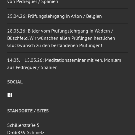
von Pedreguer / Spanien
25.04.26: Prüfungslehrgang in Arlon / Belgien
28.03.26: Bilder vom Prüfungslehrgang in Wadern /
Büschfeld. Wir wünschen allen Prüflingen herzlichen
Glückwunsch zu den bestandenen Prüfungen!
14.03. + 15.03.26: Meditationsseminar mit Ven. Monlam
aus Pedreguer / Spanien
SOCIAL
Profil
von
wingtsun.arlon
auf
STANDORTE / SITES
Facebook
anzeigen
Schillerstraße 5
D-66839 Schmelz