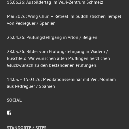
13.06.26: Ausbildertag im WuJi-Zentrum Schmelz
Mai 2026: Wing Chun – Retreat im buddhistischen Tempel
von Pedreguer / Spanien
25.04.26: Prüfungslehrgang in Arlon / Belgien
28.03.26: Bilder vom Prüfungslehrgang in Wadern /
Büschfeld. Wir wünschen allen Prüflingen herzlichen
Glückwunsch zu den bestandenen Prüfungen!
14.03. + 15.03.26: Meditationsseminar mit Ven. Monlam
aus Pedreguer / Spanien
SOCIAL
Profil
von
wingtsun.arlon
auf
STANDORTE / SITES