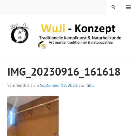
Springe
MENÜ
SUCHEN
zum
Inhalt
WUJI – ZENTRUM
IMG_20230916_161618
Veröffentlicht am
September 18, 2023
von
Sifu