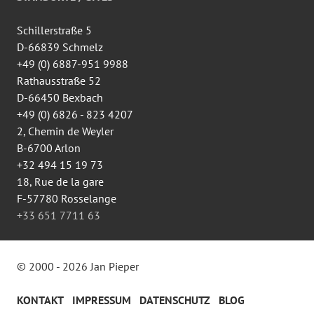
Facebook
anzeigen
Schillerstraße 5
D-66839 Schmelz
+49 (0) 6887-951 9988
Rathausstraße 52
D-66450 Bexbach
+49 (0) 6826 - 823 4207
2, Chemin de Weyler
B-6700 Arlon
+32 494 15 19 73
18, Rue de la gare
F-57780 Rosselange
+33 651 7711 63
© 2000 - 2026 Jan Pieper
KONTAKT
IMPRESSUM
DATENSCHUTZ
BLOG