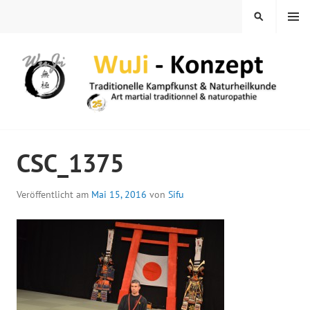
Springe
MENÜ
SUCHEN
zum
Inhalt
WUJI – ZENTRUM
CSC_1375
Veröffentlicht am
Mai 15, 2016
von
Sifu