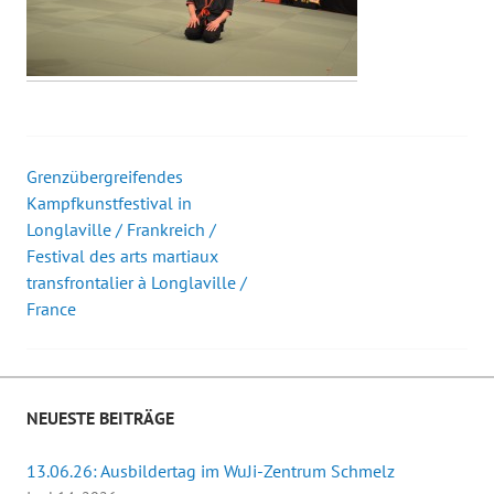
Grenzübergreifendes
Beitrags-
Kampfkunstfestival in
Longlaville / Frankreich /
Navigation
Festival des arts martiaux
transfrontalier à Longlaville /
France
NEUESTE BEITRÄGE
13.06.26: Ausbildertag im WuJi-Zentrum Schmelz