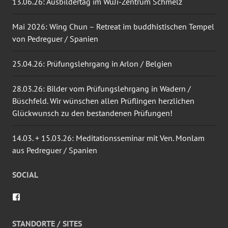
13.06.26: Ausbildertag im WuJi-Zentrum Schmelz
Mai 2026: Wing Chun – Retreat im buddhistischen Tempel
von Pedreguer / Spanien
25.04.26: Prüfungslehrgang in Arlon / Belgien
28.03.26: Bilder vom Prüfungslehrgang in Wadern /
Büschfeld. Wir wünschen allen Prüflingen herzlichen
Glückwunsch zu den bestandenen Prüfungen!
14.03. + 15.03.26: Meditationsseminar mit Ven. Monlam
aus Pedreguer / Spanien
SOCIAL
Profil
von
wingtsun.arlon
auf
STANDORTE / SITES