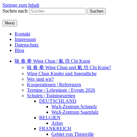
Springe zum Inhalt
Suchen nach:
Menü
WuJi – Zentrum
WuJi Konzept
Kontakt
Impressum
Datenschutz
Blog
咏 春 拳 Wing Chun | 氣 功 Chi Kung
咏 春 拳 Wing Chun und 氣 功 Chi Kung?
Wing Chun Kinder und Jugendliche
Wer sind wir?
Kooperationen | Referenzen
Termine / Lehrgänge / Events 2026
Schulen | Trainingszeiten
DEUTSCHLAND
WuJi-Zentrum Schmelz
WuJi-Zentrum Saarpfalz
BELGIEN
Arlon
FRANKREICH
Gebiet von Thionville