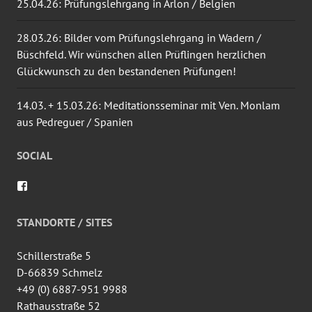
25.04.26: Prüfungslehrgang in Arlon / Belgien
28.03.26: Bilder vom Prüfungslehrgang in Wadern /
Büschfeld. Wir wünschen allen Prüflingen herzlichen
Glückwunsch zu den bestandenen Prüfungen!
14.03. + 15.03.26: Meditationsseminar mit Ven. Monlam
aus Pedreguer / Spanien
SOCIAL
Profil
von
wingtsun.arlon
auf
STANDORTE / SITES
Facebook
anzeigen
Schillerstraße 5
D-66839 Schmelz
+49 (0) 6887-951 9988
Rathausstraße 52