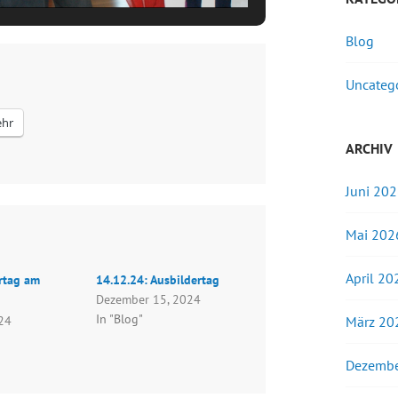
Blog
Uncateg
hr
ARCHIV
Juni 20
Mai 202
April 20
rtag am
14.12.24: Ausbildertag
Dezember 15, 2024
In "Blog"
024
März 20
Dezembe