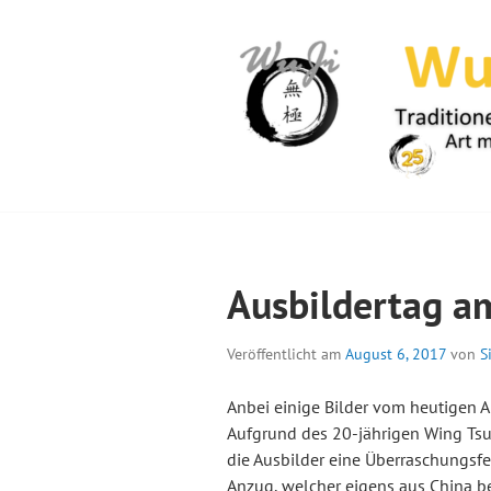
Springe
zum
Inhalt
WUJI – ZENTR
Ausbildertag a
Veröffentlicht am
August 6, 2017
von
S
Anbei einige Bilder vom heutigen 
Aufgrund des 20-jährigen Wing Tsu
die Ausbilder eine Überraschungsfei
Anzug, welcher eigens aus China be