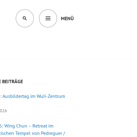
MENÜ
SUCHEN
 BEITRÄGE
: Ausbildertag im WuJi-Zentrum
2026
: Wing Chun – Retreat im
ischen Tempel von Pedreguer /