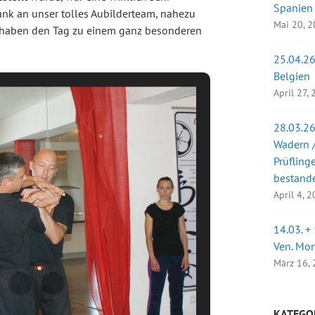
Spanien
nk an unser tolles Aubilderteam, nahezu
Mai 20, 
d haben den Tag zu einem ganz besonderen
25.04.26
Belgien
April 27,
28.03.26
Wadern /
Prüfling
bestand
April 4, 
14.03. +
Ven. Mo
März 16,
KATEGO