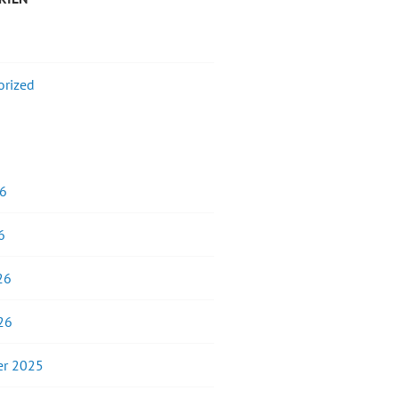
orized
26
6
26
26
r 2025