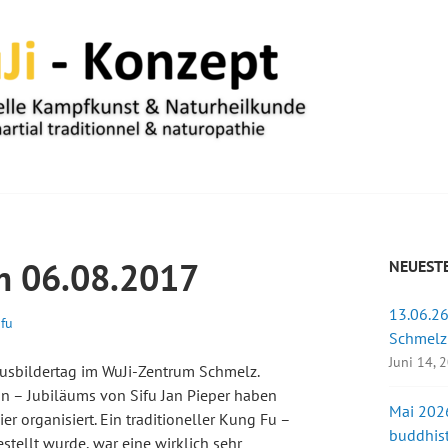
UM
m 06.08.2017
NEUESTE
13.06.26
ifu
Schmelz
Juni 14, 
Ausbildertag im WuJi-Zentrum Schmelz.
n – Jubiläums von Sifu Jan Pieper haben
Mai 2026
er organisiert. Ein traditioneller Kung Fu –
buddhist
stellt wurde, war eine wirklich sehr