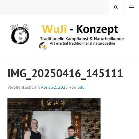
Springe
MENÜ
SUCHEN
zum
Inhalt
WUJI – ZENTRUM
IMG_20250416_145111
Veröffentlicht am
April 22, 2025
von
Sifu