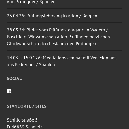
von Pedreguer / Spanien
25.04.26: Prüfungslehrgang in Arlon / Belgien
28.03.26: Bilder vom Prüfungslehrgang in Wadern /
Büschfeld. Wir wünschen allen Prüflingen herzlichen
Glückwunsch zu den bestandenen Prüfungen!
14.03. + 15.03.26: Meditationsseminar mit Ven. Monlam
aus Pedreguer / Spanien
SOCIAL
Profil
von
wingtsun.arlon
auf
STANDORTE / SITES
Facebook
anzeigen
Schillerstraße 5
D-66839 Schmelz