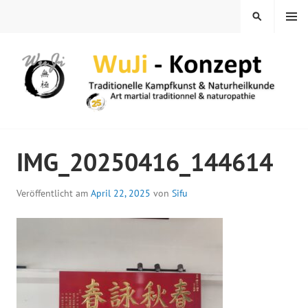
Springe
MENÜ
SUCHEN
zum
Inhalt
WUJI – ZENTRUM
IMG_20250416_144614
Veröffentlicht am
April 22, 2025
von
Sifu