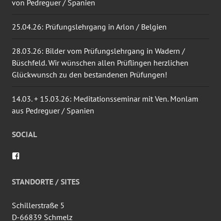
von Pedreguer / Spanien
25.04.26: Prüfungslehrgang in Arlon / Belgien
28.03.26: Bilder vom Prüfungslehrgang in Wadern /
Büschfeld. Wir wünschen allen Prüflingen herzlichen
Glückwunsch zu den bestandenen Prüfungen!
14.03. + 15.03.26: Meditationsseminar mit Ven. Monlam
aus Pedreguer / Spanien
SOCIAL
Profil
von
wingtsun.arlon
auf
STANDORTE / SITES
Facebook
anzeigen
Schillerstraße 5
D-66839 Schmelz