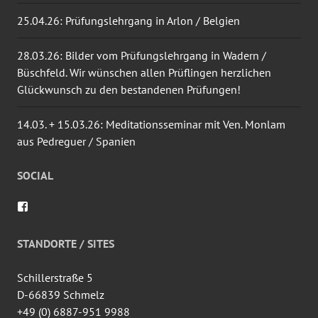
25.04.26: Prüfungslehrgang in Arlon / Belgien
28.03.26: Bilder vom Prüfungslehrgang in Wadern /
Büschfeld. Wir wünschen allen Prüflingen herzlichen
Glückwunsch zu den bestandenen Prüfungen!
14.03. + 15.03.26: Meditationsseminar mit Ven. Monlam
aus Pedreguer / Spanien
SOCIAL
Profil
von
wingtsun.arlon
auf
STANDORTE / SITES
Facebook
anzeigen
Schillerstraße 5
D-66839 Schmelz
+49 (0) 6887-951 9988