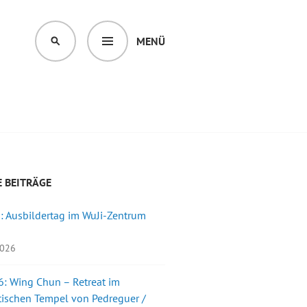
MENÜ
SUCHEN
 BEITRÄGE
: Ausbildertag im WuJi-Zentrum
2026
: Wing Chun – Retreat im
ischen Tempel von Pedreguer /