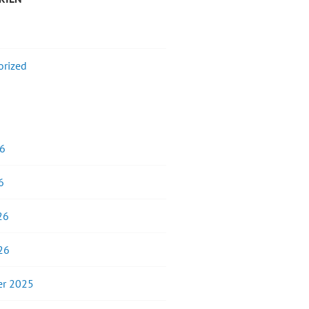
orized
26
6
26
26
r 2025