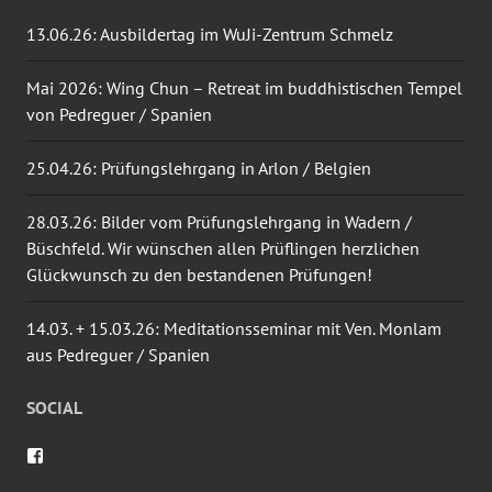
13.06.26: Ausbildertag im WuJi-Zentrum Schmelz
Mai 2026: Wing Chun – Retreat im buddhistischen Tempel
von Pedreguer / Spanien
25.04.26: Prüfungslehrgang in Arlon / Belgien
28.03.26: Bilder vom Prüfungslehrgang in Wadern /
Büschfeld. Wir wünschen allen Prüflingen herzlichen
Glückwunsch zu den bestandenen Prüfungen!
14.03. + 15.03.26: Meditationsseminar mit Ven. Monlam
aus Pedreguer / Spanien
SOCIAL
Profil
von
wingtsun.arlon