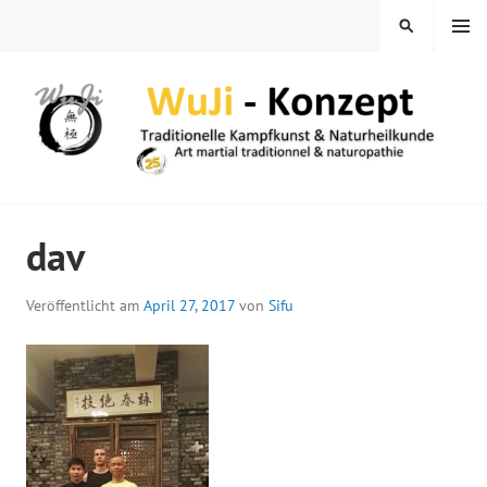
Springe
MENÜ
SUCHEN
zum
Inhalt
WUJI – ZENTRUM
dav
Veröffentlicht am
April 27, 2017
von
Sifu