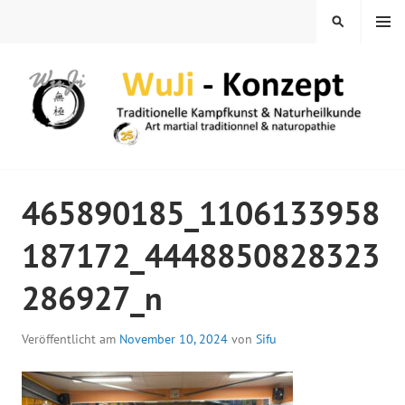
Springe
MENÜ
SUCHEN
zum
Inhalt
WUJI – ZENTRUM
465890185_1106133958
187172_4448850828323
286927_n
Veröffentlicht am
November 10, 2024
von
Sifu