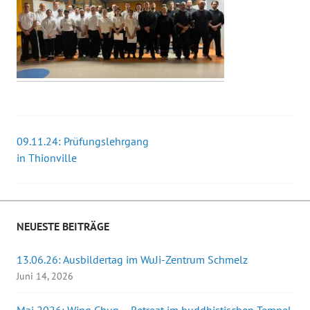
09.11.24: Prüfungslehrgang
Beitrags-
in Thionville
Navigation
NEUESTE BEITRÄGE
13.06.26: Ausbildertag im WuJi-Zentrum Schmelz
Juni 14, 2026