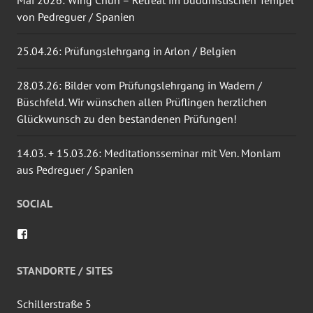
Mai 2026: Wing Chun – Retreat im buddhistischen Tempel
von Pedreguer / Spanien
25.04.26: Prüfungslehrgang in Arlon / Belgien
28.03.26: Bilder vom Prüfungslehrgang in Wadern /
Büschfeld. Wir wünschen allen Prüflingen herzlichen
Glückwunsch zu den bestandenen Prüfungen!
14.03. + 15.03.26: Meditationsseminar mit Ven. Monlam
aus Pedreguer / Spanien
SOCIAL
Profil
von
wingtsun.arlon
auf
STANDORTE / SITES
Facebook
anzeigen
Schillerstraße 5