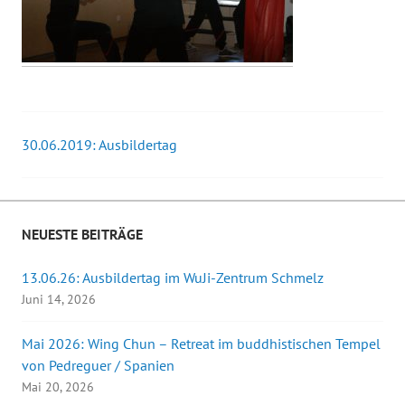
30.06.2019: Ausbildertag
Beitrags-
Navigation
NEUESTE BEITRÄGE
13.06.26: Ausbildertag im WuJi-Zentrum Schmelz
Juni 14, 2026
Mai 2026: Wing Chun – Retreat im buddhistischen Tempel
von Pedreguer / Spanien
Mai 20, 2026