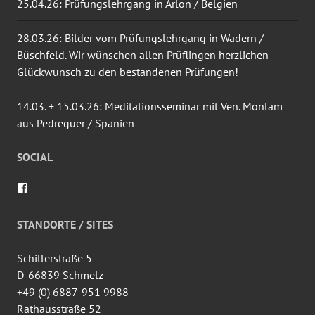
25.04.26: Prüfungslehrgang in Arlon / Belgien
28.03.26: Bilder vom Prüfungslehrgang in Wadern /
Büschfeld. Wir wünschen allen Prüflingen herzlichen
Glückwunsch zu den bestandenen Prüfungen!
14.03. + 15.03.26: Meditationsseminar mit Ven. Monlam
aus Pedreguer / Spanien
SOCIAL
Profil
von
wingtsun.arlon
auf
STANDORTE / SITES
Facebook
anzeigen
Schillerstraße 5
D-66839 Schmelz
+49 (0) 6887-951 9988
Rathausstraße 52