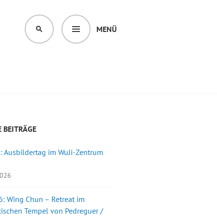
MENÜ
SUCHEN
 BEITRÄGE
: Ausbildertag im WuJi-Zentrum
2026
: Wing Chun – Retreat im
ischen Tempel von Pedreguer /