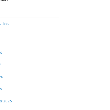
orized
26
6
26
26
r 2025