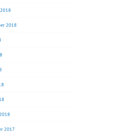
 2018
er 2018
8
18
8
18
18
 2018
r 2017