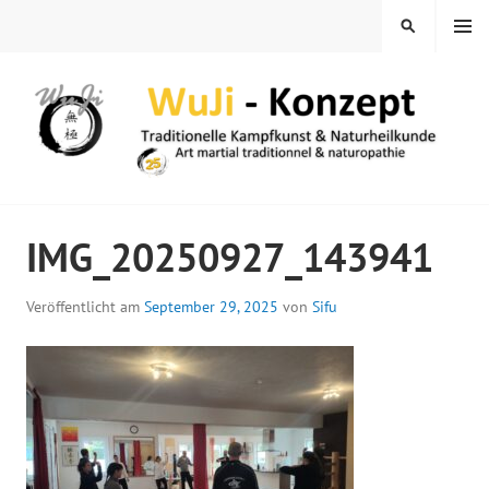
Springe
MENÜ
SUCHEN
zum
Inhalt
WUJI – ZENTRUM
IMG_20250927_143941
Veröffentlicht am
September 29, 2025
von
Sifu