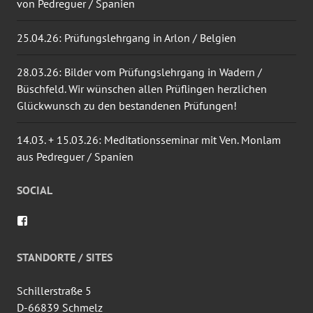
von Pedreguer / Spanien
25.04.26: Prüfungslehrgang in Arlon / Belgien
28.03.26: Bilder vom Prüfungslehrgang in Wadern /
Büschfeld. Wir wünschen allen Prüflingen herzlichen
Glückwunsch zu den bestandenen Prüfungen!
14.03. + 15.03.26: Meditationsseminar mit Ven. Monlam
aus Pedreguer / Spanien
SOCIAL
Profil
von
wingtsun.arlon
auf
STANDORTE / SITES
Facebook
anzeigen
Schillerstraße 5
D-66839 Schmelz