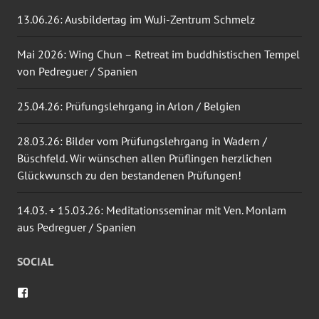
13.06.26: Ausbildertag im WuJi-Zentrum Schmelz
Mai 2026: Wing Chun – Retreat im buddhistischen Tempel
von Pedreguer / Spanien
25.04.26: Prüfungslehrgang in Arlon / Belgien
28.03.26: Bilder vom Prüfungslehrgang in Wadern /
Büschfeld. Wir wünschen allen Prüflingen herzlichen
Glückwunsch zu den bestandenen Prüfungen!
14.03. + 15.03.26: Meditationsseminar mit Ven. Monlam
aus Pedreguer / Spanien
SOCIAL
Profil
von
wingtsun.arlon