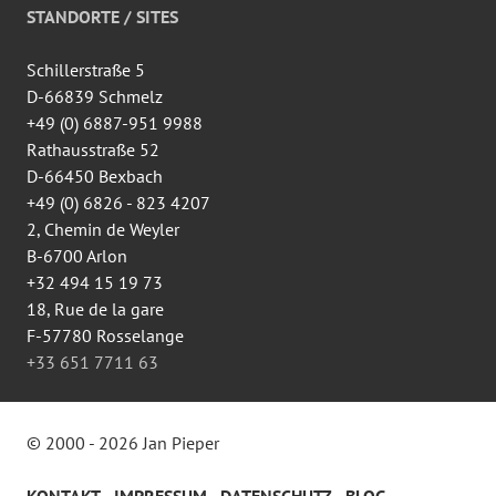
auf
STANDORTE / SITES
Facebook
anzeigen
Schillerstraße 5
D-66839 Schmelz
+49 (0) 6887-951 9988
Rathausstraße 52
D-66450 Bexbach
+49 (0) 6826 - 823 4207
2, Chemin de Weyler
B-6700 Arlon
+32 494 15 19 73
18, Rue de la gare
F-57780 Rosselange
+33 651 7711 63
© 2000 - 2026 Jan Pieper