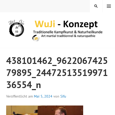
Springe
MENÜ
SUCHEN
zum
Inhalt
WUJI – ZENTRUM
438101462_9622067425
79895_24472513519971
36554_n
Veröffentlicht am
Mai 5, 2024
von
Sifu