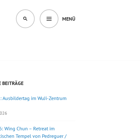
MENÜ
SUCHEN
 BEITRÄGE
: Ausbildertag im WuJi-Zentrum
2026
: Wing Chun – Retreat im
ischen Tempel von Pedreguer /