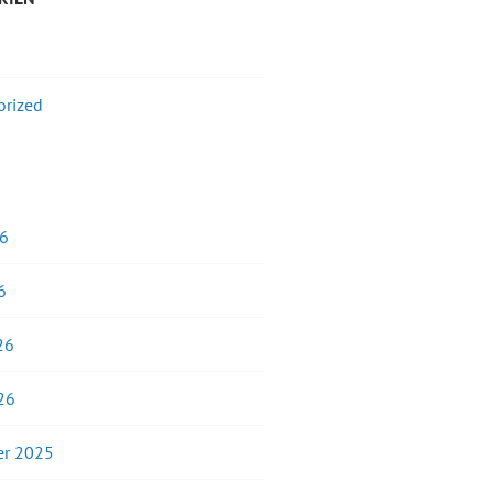
orized
26
6
26
26
r 2025