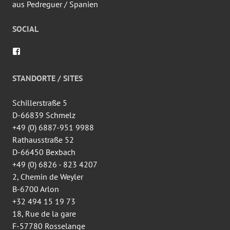
aus Pedreguer / Spanien
SOCIAL
Profil
von
wingtsun.arlon
auf
STANDORTE / SITES
Facebook
anzeigen
Schillerstraße 5
D-66839 Schmelz
+49 (0) 6887-951 9988
Rathausstraße 52
D-66450 Bexbach
+49 (0) 6826 - 823 4207
2, Chemin de Weyler
B-6700 Arlon
+32 494 15 19 73
18, Rue de la gare
F-57780 Rosselange