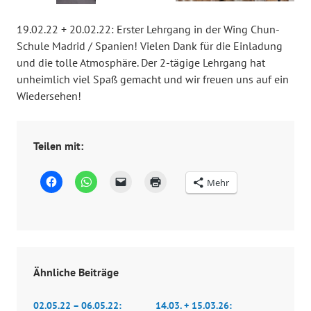
19.02.22 + 20.02.22: Erster Lehrgang in der Wing Chun-
Schule Madrid / Spanien! Vielen Dank für die Einladung
und die tolle Atmosphäre. Der 2-tägige Lehrgang hat
unheimlich viel Spaß gemacht und wir freuen uns auf ein
Wiedersehen!
Teilen mit:
K
K
K
K
Mehr
l
l
l
l
i
i
i
i
c
c
c
c
k
k
k
k
,
e
e
e
u
n
n
n
m
,
,
z
a
u
u
u
u
m
m
m
f
a
e
A
Ähnliche Beiträge
F
u
i
u
a
f
n
s
c
W
e
d
02.05.22 – 06.05.22:
14.03. + 15.03.26:
e
h
m
r