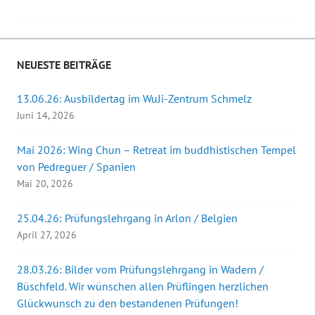
Navigation
f
e
i
f
ö
r
n
f
d
e
f
i
t
n
n
)
e
n
t
e
NEUESTE BEITRÄGE
)
u
e
m
F
13.06.26: Ausbildertag im WuJi-Zentrum Schmelz
e
n
Juni 14, 2026
s
t
e
r
Mai 2026: Wing Chun – Retreat im buddhistischen Tempel
g
e
von Pedreguer / Spanien
ö
f
Mai 20, 2026
f
n
e
25.04.26: Prüfungslehrgang in Arlon / Belgien
t
)
April 27, 2026
28.03.26: Bilder vom Prüfungslehrgang in Wadern /
Büschfeld. Wir wünschen allen Prüflingen herzlichen
Glückwunsch zu den bestandenen Prüfungen!