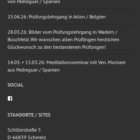
von Pedreguer / Spanien
25.04.26: Prüfungslehrgang in Arlon / Belgien
28.03.26: Bilder vom Prüfungslehrgang in Wadern /
Büschfeld. Wir wünschen allen Prüflingen herzlichen
Glückwunsch zu den bestandenen Prüfungen!
14.03. + 15.03.26: Meditationsseminar mit Ven. Monlam
aus Pedreguer / Spanien
SOCIAL
Profil
von
wingtsun.arlon
auf
STANDORTE / SITES
Facebook
anzeigen
Schillerstraße 5
D-66839 Schmelz