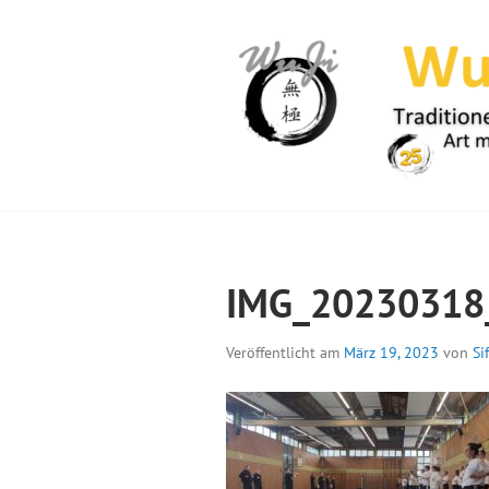
Springe
zum
Inhalt
WUJI – ZENTR
IMG_20230318
Veröffentlicht am
März 19, 2023
von
Si