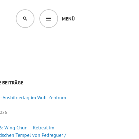
MENÜ
SUCHEN
 BEITRÄGE
: Ausbildertag im WuJi-Zentrum
2026
: Wing Chun – Retreat im
ischen Tempel von Pedreguer /