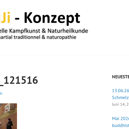
UM
_121516
NEUESTE
13.06.26
fu
Schmelz
Juni 14, 
Mai 2026
buddhist