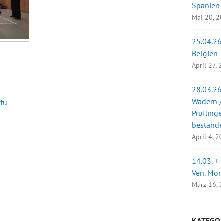
Spanien
Mai 20, 
25.04.26
Belgien
April 27,
28.03.26
Wadern /
ifu
Prüfling
bestand
April 4, 
14.03. +
Ven. Mo
März 16,
KATEGO