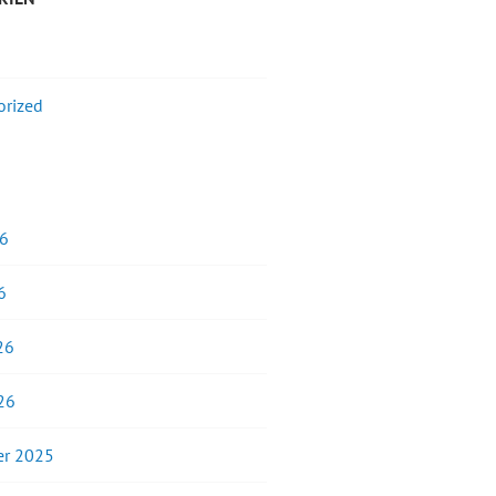
orized
26
6
26
26
r 2025