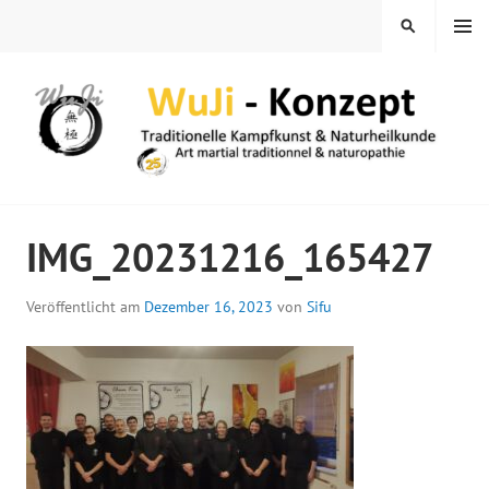
Springe
MENÜ
SUCHEN
zum
Inhalt
WUJI – ZENTRUM
IMG_20231216_165427
Veröffentlicht am
Dezember 16, 2023
von
Sifu