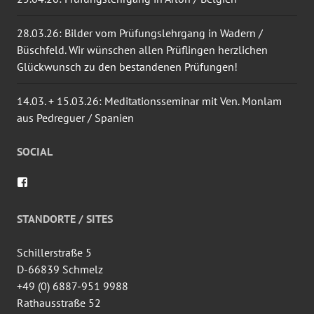
28.03.26: Bilder vom Prüfungslehrgang in Wadern /
Büschfeld. Wir wünschen allen Prüflingen herzlichen
Glückwunsch zu den bestandenen Prüfungen!
14.03. + 15.03.26: Meditationsseminar mit Ven. Monlam
aus Pedreguer / Spanien
SOCIAL
Profil
von
wingtsun.arlon
auf
STANDORTE / SITES
Facebook
anzeigen
Schillerstraße 5
D-66839 Schmelz
+49 (0) 6887-951 9988
Rathausstraße 52