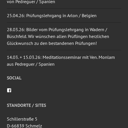
von Pedreguer / Spanien
25.04.26: Prüfungslehrgang in Arlon / Belgien
28.03.26: Bilder vom Prüfungslehrgang in Wadern /
Büschfeld. Wir wünschen allen Prüflingen herzlichen
Glückwunsch zu den bestandenen Prüfungen!
14.03. + 15.03.26: Meditationsseminar mit Ven. Monlam
aus Pedreguer / Spanien
SOCIAL
Profil
von
wingtsun.arlon
auf
STANDORTE / SITES
Facebook
anzeigen
Schillerstraße 5
D-66839 Schmelz