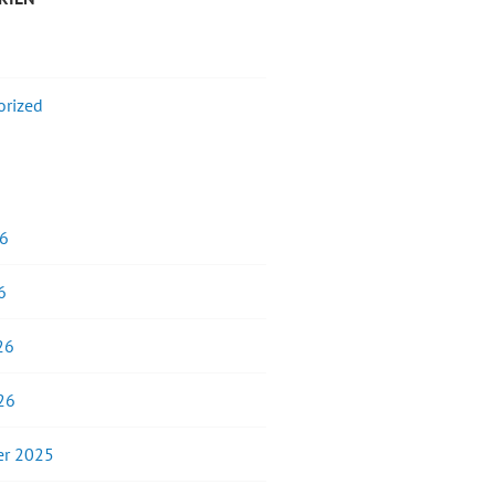
orized
26
6
26
26
r 2025