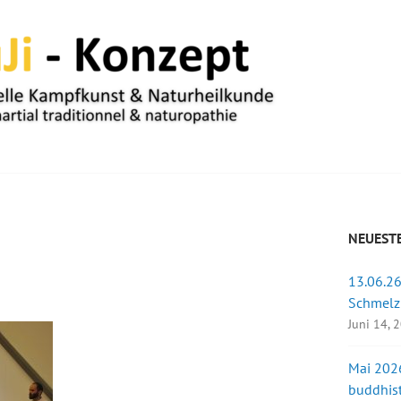
UM
NEUESTE
13.06.26
u
Schmelz
Juni 14, 
Mai 2026
buddhist