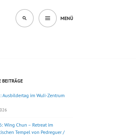
MENÜ
SUCHEN
 BEITRÄGE
: Ausbildertag im WuJi-Zentrum
2026
: Wing Chun – Retreat im
ischen Tempel von Pedreguer /