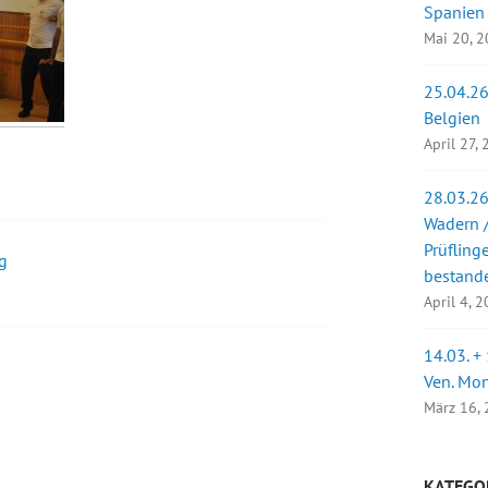
Spanien
Mai 20, 
25.04.26
Belgien
April 27,
28.03.26
Wadern /
Prüfling
g
bestand
April 4, 
14.03. +
Ven. Mo
März 16,
KATEGO